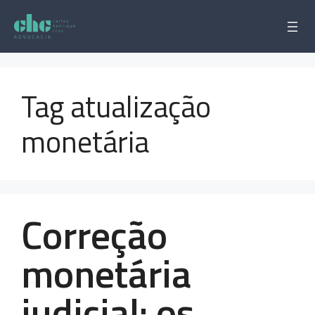
Pular
para
o
conteúdo
Tag atualização
monetária
Correção
monetária
judicial: os