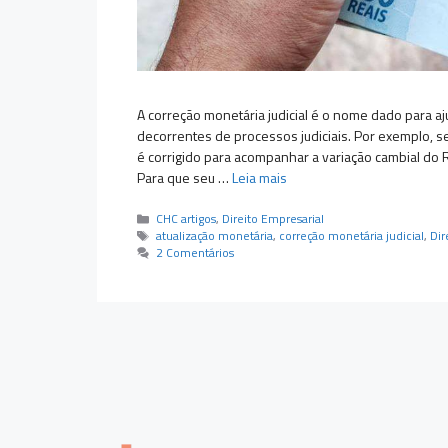
A correção monetária judicial é o nome dado para a
decorrentes de processos judiciais. Por exemplo, s
é corrigido para acompanhar a variação cambial do
Para que seu …
Leia mais
Categorias
CHC artigos
,
Direito Empresarial
Tags
atualização monetária
,
correção monetária judicial
,
Dir
2 Comentários