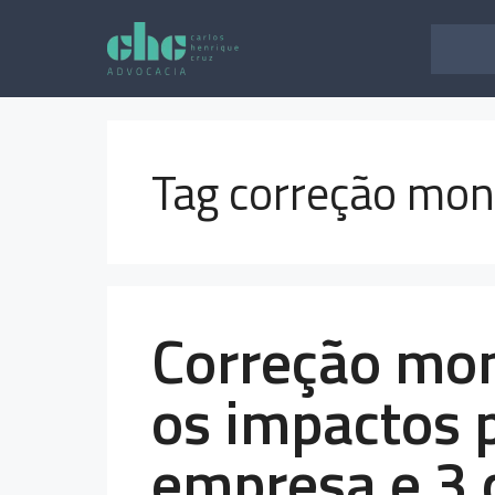
Pular
para
o
conteúdo
Tag correção mone
Correção mone
os impactos 
empresa e 3 