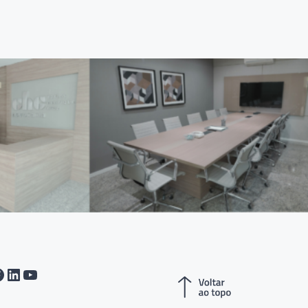
tagram
acebook
LinkedIn
Youtube