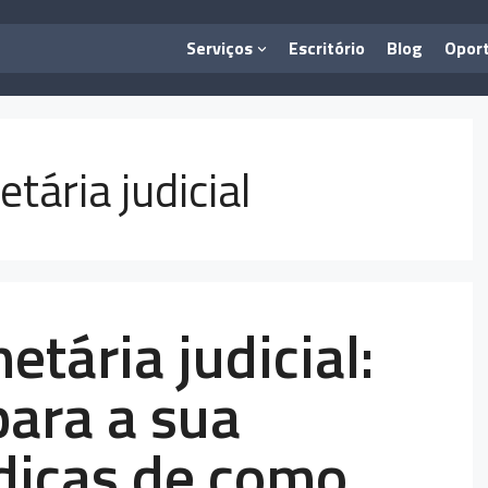
Serviços
Escritório
Blog
Opor
tária judicial
tária judicial:
para a sua
dicas de como