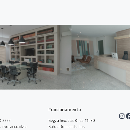
Funcionamento
Ins
F
8-2222
Seg. a Sex. das 8h as 17h30
advocacia.adv.br
Sab. e Dom. fechados