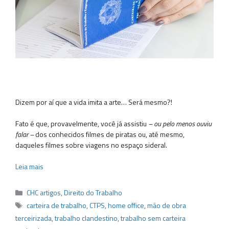
Dizem por aí que a vida imita a arte… Será mesmo?!
Fato é que, provavelmente, você já assistiu
– ou pelo menos ouviu
falar –
dos conhecidos filmes de piratas ou, até mesmo,
daqueles filmes sobre viagens no espaço sideral.
Leia mais
Categorias
CHC artigos
,
Direito do Trabalho
Tags
carteira de trabalho
,
CTPS
,
home office
,
mão de obra
terceirizada
,
trabalho clandestino
,
trabalho sem carteira