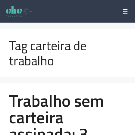
Pular
para
o
conteúdo
Tag carteira de
trabalho
Trabalho sem
carteira
assinada: 3