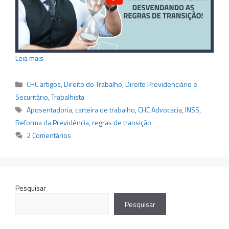
Leia mais
Categorias
CHC artigos
,
Direito do Trabalho
,
Direito Previdenciário e
Securitário
,
Trabalhista
Tags
Aposentadoria
,
carteira de trabalho
,
CHC Advocacia
,
INSS
,
Reforma da Previdência
,
regras de transição
2 Comentários
Pesquisar
Pesquisar