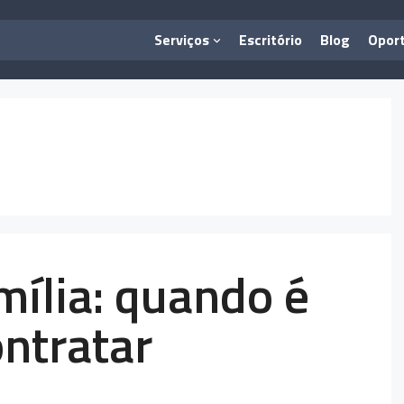
Serviços
Escritório
Blog
Opor
mília: quando é
ontratar