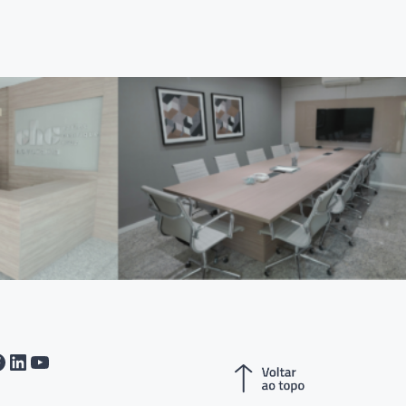
tagram
acebook
LinkedIn
Youtube