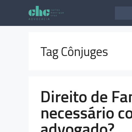
Pular
para
o
conteúdo
Tag Cônjuges
Direito de Fa
necessário c
advogado?