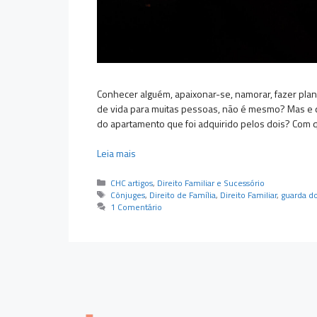
Conhecer alguém, apaixonar-se, namorar, fazer plano
de vida para muitas pessoas, não é mesmo? Mas e q
do apartamento que foi adquirido pelos dois? Com 
Leia mais
Categorias
CHC artigos
,
Direito Familiar e Sucessório
Tags
Cônjuges
,
Direito de Família
,
Direito Familiar
,
guarda do
1 Comentário