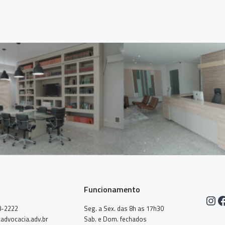
Funcionamento
Ins
F
8-2222
Seg. a Sex. das 8h as 17h30
advocacia.adv.br
Sab. e Dom. fechados