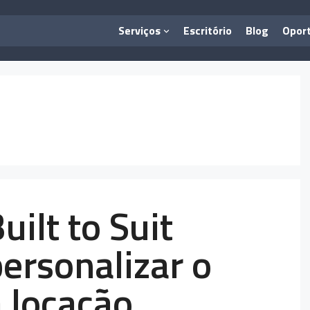
Serviços
Escritório
Blog
Opor
uilt to Suit
ersonalizar o
a locação