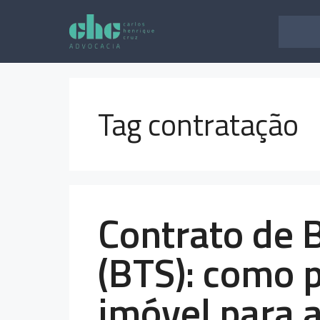
Pular
para
o
conteúdo
Tag contratação
Contrato de B
(BTS): como p
imóvel para 