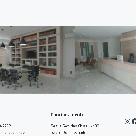
Funcionamento
Ins
F
8-2222
Seg. a Sex. das 8h as 17h30
advocacia.adv.br
Sab. e Dom. fechados