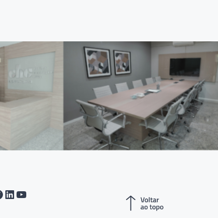
tagram
acebook
LinkedIn
Youtube