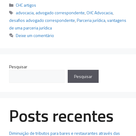
Categorias
CHC artigos
Tags
advocacia
,
advogado correspondente
,
CHC Advocacia
,
desafios advogado correspondente
,
Parceria jurídica
,
vantagens
de uma parceria jurídica
Deixe um comentário
Pesquisar
Pesquisar
Posts recentes
Diminuição de tributos para bares e restaurantes através das