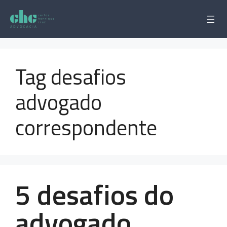
Pular
para
o
conteúdo
Tag desafios
advogado
correspondente
5 desafios do
advogado