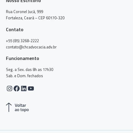
Nosso Escritório
Rua Coronel Jucá, 999
Fortaleza, Ceará – CEP 60170-320
Contato
+55 (85) 3268-2222
contato@chcadvocacia.adv.br
Funcionamento
Seg. a Sex. das 8h as 17h30
Sab. e Dom. fechados
Instagram
Facebook
LinkedIn
Youtube