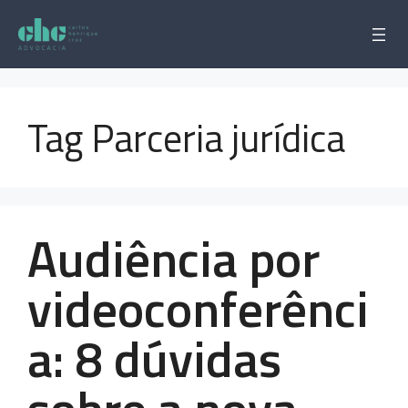
Pular
para
o
conteúdo
Tag Parceria jurídica
Audiência por
videoconferênci
a: 8 dúvidas