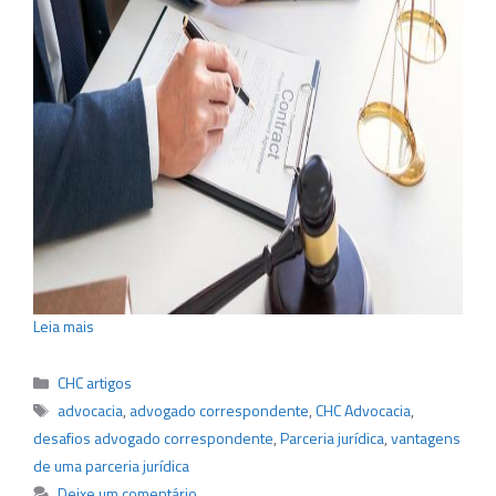
Leia mais
Categorias
CHC artigos
Tags
advocacia
,
advogado correspondente
,
CHC Advocacia
,
desafios advogado correspondente
,
Parceria jurídica
,
vantagens
de uma parceria jurídica
Deixe um comentário