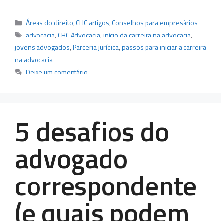
Categorias
Áreas do direito
,
CHC artigos
,
Conselhos para empresários
Tags
advocacia
,
CHC Advocacia
,
início da carreira na advocacia
,
jovens advogados
,
Parceria jurídica
,
passos para iniciar a carreira
na advocacia
Deixe um comentário
5 desafios do
advogado
correspondente
(e quais podem