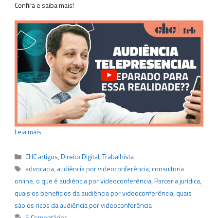
Confira e saiba mais!
Leia mais
Categorias
CHC artigos
,
Direito Digital
,
Trabalhista
Tags
advocacia
,
audiência por videoconferência
,
consultoria
online
,
o que é audiência por videoconferência
,
Parceria jurídica
,
quais os benefícios da audiência por videoconferência
,
quais
são os ricos da audiência por videoconferência
5 Comentários