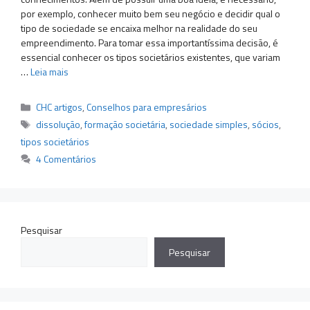
por exemplo, conhecer muito bem seu negócio e decidir qual o
tipo de sociedade se encaixa melhor na realidade do seu
empreendimento. Para tomar essa importantíssima decisão, é
essencial conhecer os tipos societários existentes, que variam
…
Leia mais
Categorias
CHC artigos
,
Conselhos para empresários
Tags
dissolução
,
formação societária
,
sociedade simples
,
sócios
,
tipos societários
4 Comentários
Pesquisar
Pesquisar