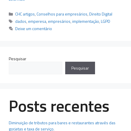
Categorias
CHC artigos
,
Conselhos para empresários
,
Direito Digital
Tags
dados
,
emperesa
,
empresários
,
implementação
,
LGPD
Deixe um comentário
Pesquisar
Pesquisar
Posts recentes
Diminuição de tributos para bares e restaurantes através das
gorjetas e taxa de serviço.