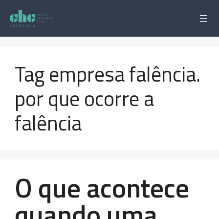
Pular
para
o
conteúdo
Tag empresa falência.
por que ocorre a
falência
O que acontece
quando uma