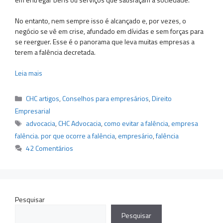
No entanto, nem sempre isso é alcançado e, por vezes, o
negócio se vê em crise, afundado em dívidas e sem forças para
se reerguer. Esse é o panorama que leva muitas empresas a
terem a falência decretada.
Leia mais
Categorias
CHC artigos
,
Conselhos para empresários
,
Direito
Empresarial
Tags
advocacia
,
CHC Advocacia
,
como evitar a falência
,
empresa
falência. por que ocorre a falência
,
empresário
,
falência
42 Comentários
Pesquisar
Pesquisar