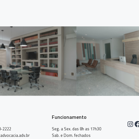
Funcionamento
Ins
F
8-2222
Seg. a Sex. das 8h as 17h30
advocacia.adv.br
Sab. e Dom. fechados