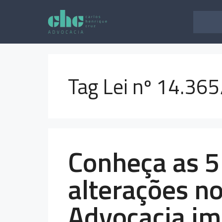
Pular
para
o
conteúdo
Tag Lei nº 14.36
Conheça as 5 
alterações no
Advocacia im