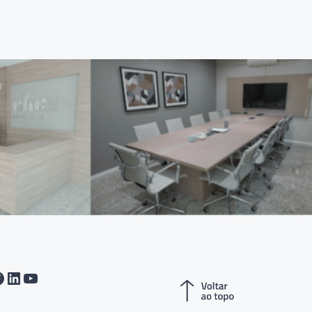
tagram
acebook
LinkedIn
Youtube