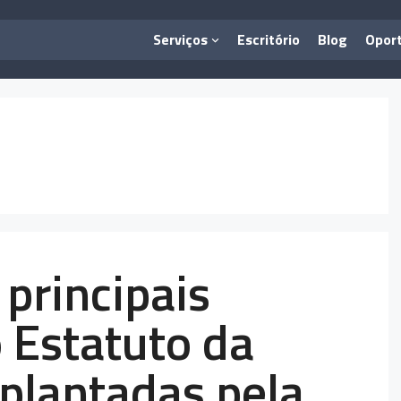
Serviços
Escritório
Blog
Opor
principais
 Estatuto da
plantadas pela