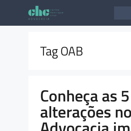
Pular
para
o
conteúdo
Tag OAB
Conheça as 5 
alterações no
Advocacia im