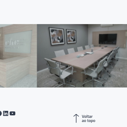
tagram
acebook
LinkedIn
Youtube