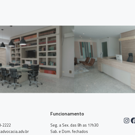
Funcionamento
Ins
F
8-2222
Seg. a Sex. das 8h as 17h30
advocacia.adv.br
Sab. e Dom. fechados