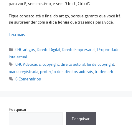
para você, sem mistério, e sem “Ctrl+C, Ctrl+V”.
Fique conosco até o final do artigo, porque garanto que você irá
se surpreender com a
dica bônus
que trazemos para você.
Leia mais
Categorias
CHC artigos
,
Direito Digital
,
Direito Empresarial
,
Propriedade
intelectual
Tags
CHC Advocacia
,
copyright
,
direito autoral
,
lei de copyright
,
marca registrada
,
proteção dos direitos autorais
,
trademark
6 Comentários
Pesquisar
Pesquisar