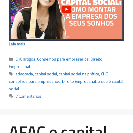
Leia mais
Categorias
CHC artigos
,
Conselhos para empresários
,
Direito
Empresarial
Tags
advocacia
,
capital social
,
capital social na prática
,
CHC
,
conselhos para empresários
,
Direito Empresarial
,
o que é capital
social
7 Comentários
AFAC e capital