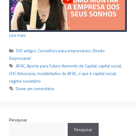
Leia mais
Categorias
CHC artigos
,
Conselhos para empresários
,
Direito
Empresarial
Tags
AFAC
,
Aporte para Futuro Aumento de Capital
,
capital social
,
CHC Advocacia
,
modalidades de AFAC
,
o que é capital social
,
regime societário
Deixe um comentário
Pesquisar
Pesquisar