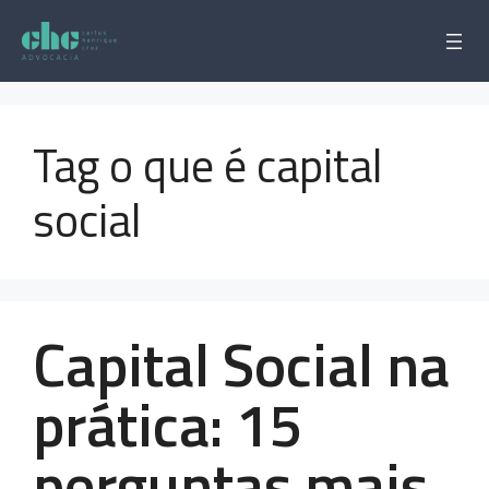
Pular
para
o
conteúdo
Tag o que é capital
social
Capital Social na
prática: 15
perguntas mais