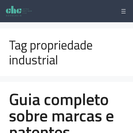
Pular
para
o
conteúdo
Tag propriedade
industrial
Guia completo
sobre marcas e
patentes