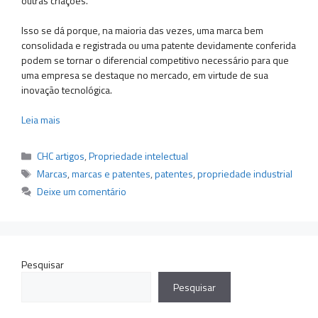
outras criações.
Isso se dá porque, na maioria das vezes, uma marca bem
consolidada e registrada ou uma patente devidamente conferida
podem se tornar o diferencial competitivo necessário para que
uma empresa se destaque no mercado, em virtude de sua
inovação tecnológica.
Leia mais
Categorias
CHC artigos
,
Propriedade intelectual
Tags
Marcas
,
marcas e patentes
,
patentes
,
propriedade industrial
Deixe um comentário
Pesquisar
Pesquisar