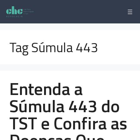
Pular
para
o
conteúdo
Tag Súmula 443
Entenda a
Súmula 443 do
TST e Confira as