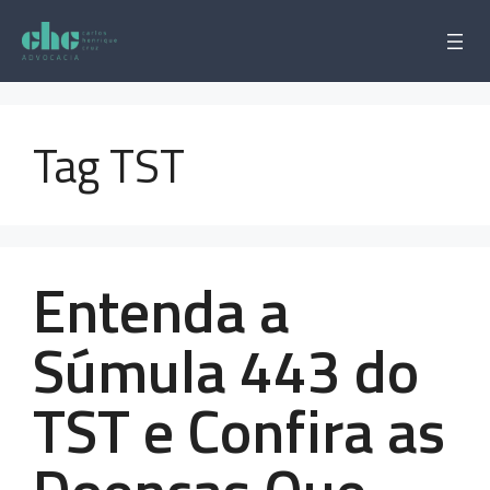
Pular
para
o
conteúdo
Tag TST
Entenda a
Súmula 443 do
TST e Confira as