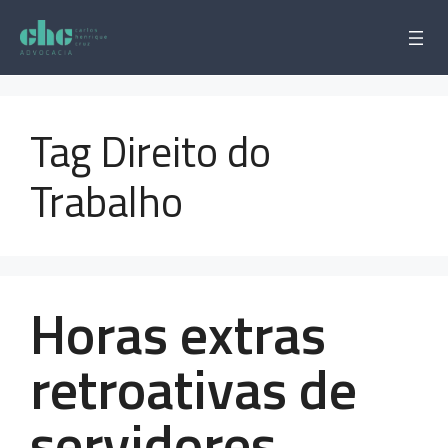
Pular
para
o
conteúdo
Tag Direito do
Trabalho
Horas extras
retroativas de
servidores