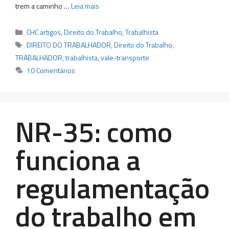
trem a caminho …
Leia mais
Categorias
CHC artigos
,
Direito do Trabalho
,
Trabalhista
Tags
DIREITO DO TRABALHADOR
,
Direito do Trabalho
,
TRABALHADOR
,
trabalhista
,
vale-transporte
10 Comentários
NR-35: como
funciona a
regulamentação
do trabalho em