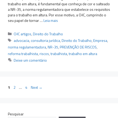
trabalho em altura, é fundamental que conheça de cor e salteado
a NR-35, a norma regulamentadora que estabelece os requisitos
para o trabalho em altura. Por esse motivo, a CHC, cumprindo o
seu papel de tornar …
Leia mais
Categorias
CHC artigos
,
Direito do Trabalho
Tags
advocacia
,
consultoria jurídica
,
Direito do Trabalho
,
Empresa
,
norma regulamentadora
,
NR-35
,
PREVENÇÃO DE RISCOS
,
reforma trabalhista
,
riscos
,
trabalhista
,
trabalho em altura
Deixe um comentário
Page
Page
Page
1
2
…
4
Next
→
Pesquisar