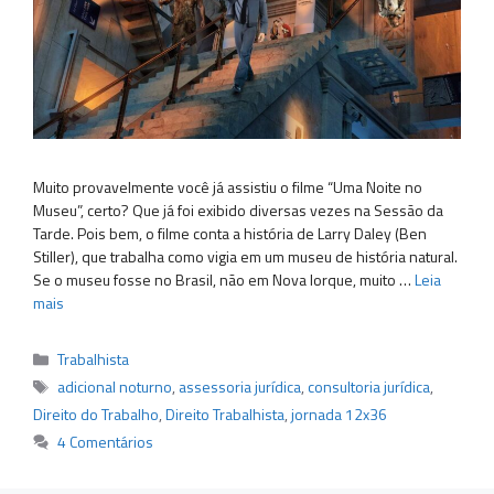
Muito provavelmente você já assistiu o filme “Uma Noite no
Museu”, certo? Que já foi exibido diversas vezes na Sessão da
Tarde. Pois bem, o filme conta a história de Larry Daley (Ben
Stiller), que trabalha como vigia em um museu de história natural.
Se o museu fosse no Brasil, não em Nova Iorque, muito …
Leia
mais
Categorias
Trabalhista
Tags
adicional noturno
,
assessoria jurídica
,
consultoria jurídica
,
Direito do Trabalho
,
Direito Trabalhista
,
jornada 12x36
4 Comentários