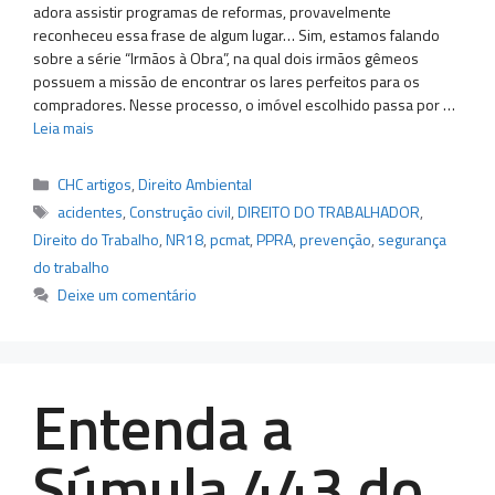
adora assistir programas de reformas, provavelmente
reconheceu essa frase de algum lugar… Sim, estamos falando
sobre a série “Irmãos à Obra”, na qual dois irmãos gêmeos
possuem a missão de encontrar os lares perfeitos para os
compradores. Nesse processo, o imóvel escolhido passa por …
Leia mais
Categorias
CHC artigos
,
Direito Ambiental
Tags
acidentes
,
Construção civil
,
DIREITO DO TRABALHADOR
,
Direito do Trabalho
,
NR18
,
pcmat
,
PPRA
,
prevenção
,
segurança
do trabalho
Deixe um comentário
Entenda a
Súmula 443 do