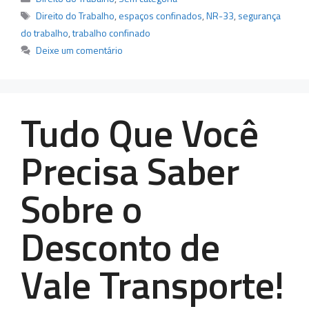
Tags
Direito do Trabalho
,
espaços confinados
,
NR-33
,
segurança
do trabalho
,
trabalho confinado
Deixe um comentário
Tudo Que Você
Precisa Saber
Sobre o
Desconto de
Vale Transporte!