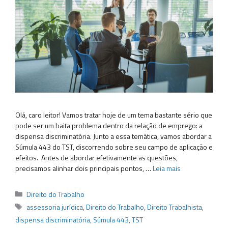
Olá, caro leitor! Vamos tratar hoje de um tema bastante sério que
pode ser um baita problema dentro da relação de emprego: a
dispensa discriminatória. Junto a essa temática, vamos abordar a
Súmula 443 do TST, discorrendo sobre seu campo de aplicação e
efeitos. Antes de abordar efetivamente as questões,
precisamos alinhar dois principais pontos, …
Leia mais
Categorias
Direito do Trabalho
Tags
assessoria jurídica
,
Direito do Trabalho
,
Direito Trabalhista
,
dispensa discriminatória
,
Súmula 443
,
TST