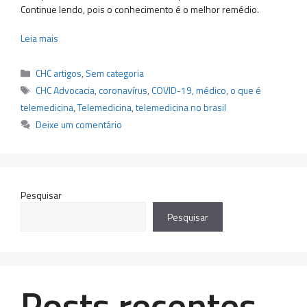
Continue lendo, pois o conhecimento é o melhor remédio.
Leia mais
Categorias
CHC artigos
,
Sem categoria
Tags
CHC Advocacia
,
coronavírus
,
COVID-19
,
médico
,
o que é
telemedicina
,
Telemedicina
,
telemedicina no brasil
Deixe um comentário
Pesquisar
Pesquisar
Posts recentes