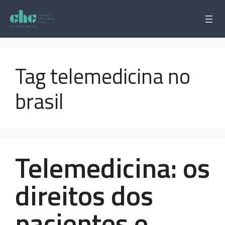
Pular
para
o
conteúdo
Tag telemedicina no
brasil
Telemedicina: os
direitos dos
pacientes e