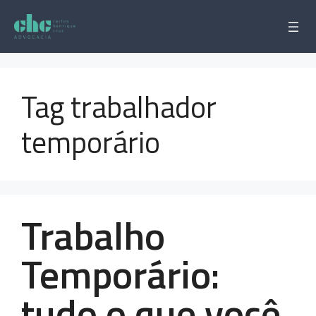
Pular
para
o
conteúdo
Tag trabalhador
temporário
Trabalho
Temporário:
tudo o que você