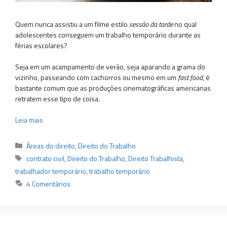
Quem nunca assistiu a um filme estilo
sessão da tarde
no qual
adolescentes conseguem um trabalho temporário durante as
férias escolares?
Seja em um acampamento de verão, seja aparando a grama do
vizinho, passeando com cachorros ou mesmo em um
fast food
, é
bastante comum que as produções cinematográficas americanas
retratem esse tipo de coisa.
Leia mais
Categorias
Áreas do direito
,
Direito do Trabalho
Tags
contrato civil
,
Direito do Trabalho
,
Direito Trabalhista
,
trabalhador temporário
,
trabalho temporário
4 Comentários