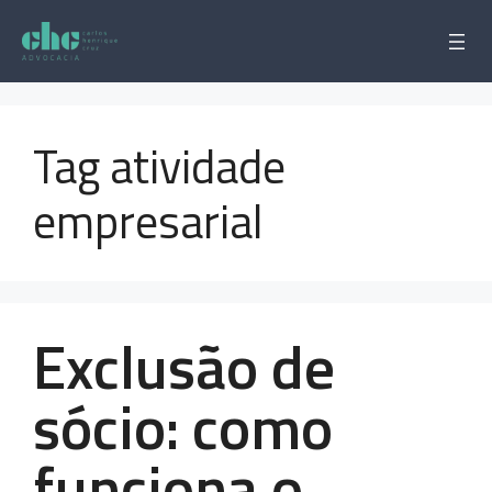
Pular
para
o
conteúdo
Tag atividade
empresarial
Exclusão de
sócio: como
funciona o