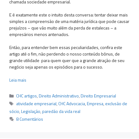
chamada sociedade empresarial.
E é exatamente este o intuito desta conversa: tentar deixar mais
simples a compreensão de uma matéria jurídica que pode causar
prejuízos – que vão muito além da perda de estalecas – a
empresários menos antenados.
Então, para entender bem essas peculiaridades, confira este
artigo até o fim, não perdendo o nosso conteúdo bônus, de
grande utilidade para quem quer que a grande atração de seu
negócio seja apenas os episódios para o sucesso.
Leia mais
Categorias
CHC artigos
,
Direito Administrativo
,
Direito Empresarial
Tags
atividade empresarial
,
CHC Advocacia
,
Empresa
,
exclusão de
sócio
,
Legislação
,
paredão da vida real
8 Comentários