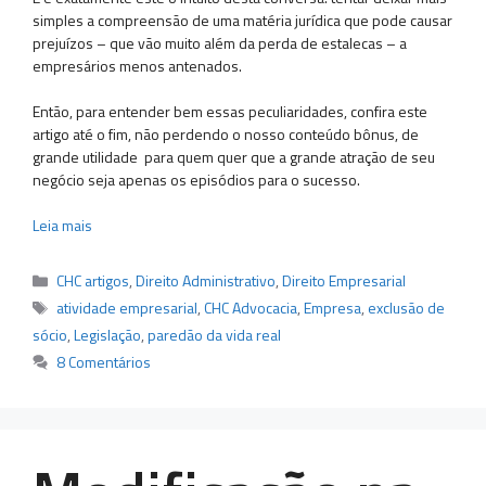
simples a compreensão de uma matéria jurídica que pode causar
prejuízos – que vão muito além da perda de estalecas – a
empresários menos antenados.
Então, para entender bem essas peculiaridades, confira este
artigo até o fim, não perdendo o nosso conteúdo bônus, de
grande utilidade para quem quer que a grande atração de seu
negócio seja apenas os episódios para o sucesso.
Leia mais
Categorias
CHC artigos
,
Direito Administrativo
,
Direito Empresarial
Tags
atividade empresarial
,
CHC Advocacia
,
Empresa
,
exclusão de
sócio
,
Legislação
,
paredão da vida real
8 Comentários