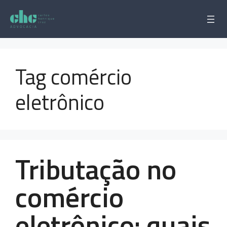
Pular
para
o
conteúdo
Tag comércio
eletrônico
Tributação no
comércio
eletrônico: quais