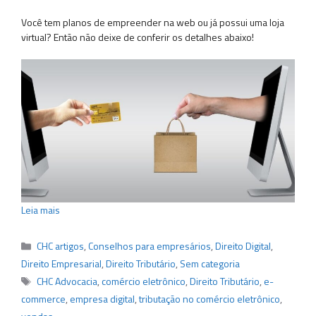
Você tem planos de empreender na web ou já possui uma loja
virtual? Então não deixe de conferir os detalhes abaixo!
Leia mais
Categorias
CHC artigos
,
Conselhos para empresários
,
Direito Digital
,
Direito Empresarial
,
Direito Tributário
,
Sem categoria
Tags
CHC Advocacia
,
comércio eletrônico
,
Direito Tributário
,
e-
commerce
,
empresa digital
,
tributação no comércio eletrônico
,