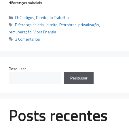
diferenças salariais.
Categorias
CHC artigos
,
Direito do Trabalho
Tags
Diferença salarial
,
direito
,
Petrobras
,
privatização
,
remuneração
,
Vibra Energia
2 Comentários
Pesquisar
Pesquisar
Posts recentes