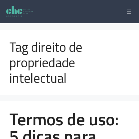
Pular
para
o
conteúdo
Tag direito de
propriedade
intelectual
Termos de uso:
5 dicas para