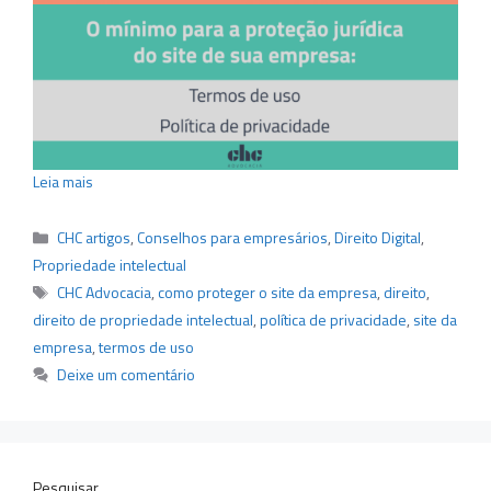
Leia mais
Categorias
CHC artigos
,
Conselhos para empresários
,
Direito Digital
,
Propriedade intelectual
Tags
CHC Advocacia
,
como proteger o site da empresa
,
direito
,
direito de propriedade intelectual
,
política de privacidade
,
site da
empresa
,
termos de uso
Deixe um comentário
Pesquisar