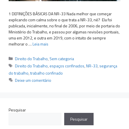
1 DEFINIÇÕES BÁSICAS DA NR-33 Nada melhor que começar
explicando com calma sobre o que trata a NR-33, né? Ela foi
publicada, inicialmente, no final de 2006, por meio de portaria do
Ministério do Trabalho, e passou por algumas revisões pontuais,
uma em 2012, e outra em 2019, com o intuito de sempre
melhorar o …
Leia mais
Categorias
Direito do Trabalho
,
Sem categoria
Tags
Direito do Trabalho
,
espaços confinados
,
NR-33
,
segurança
do trabalho
,
trabalho confinado
Deixe um comentário
Pesquisar
Pesquisar