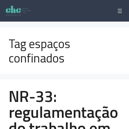
Pular
para
o
conteúdo
Tag espaços
confinados
NR-33:
regulamentação
do trabalho em