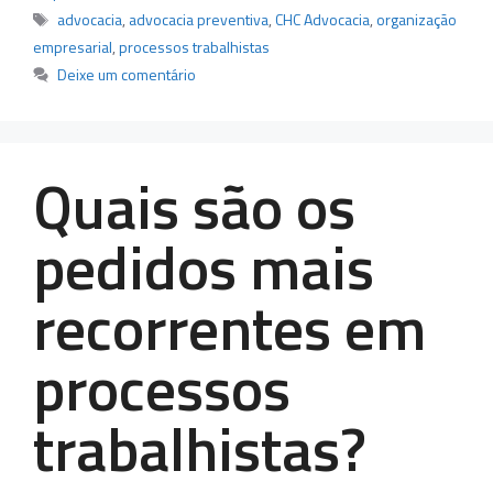
Tags
advocacia
,
advocacia preventiva
,
CHC Advocacia
,
organização
empresarial
,
processos trabalhistas
Deixe um comentário
Quais são os
pedidos mais
recorrentes em
processos
trabalhistas?