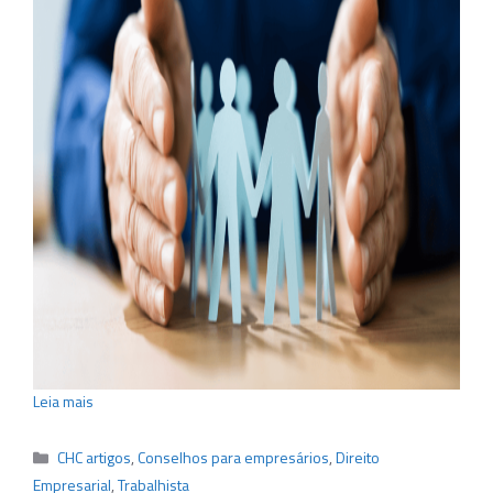
Leia mais
Categorias
CHC artigos
,
Conselhos para empresários
,
Direito
Empresarial
,
Trabalhista