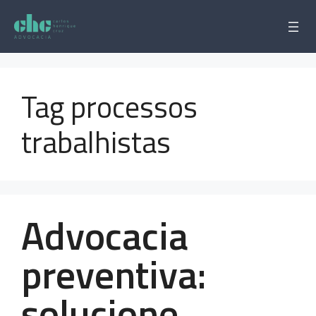
Pular
para
o
conteúdo
Tag processos
trabalhistas
Advocacia
preventiva:
solucione