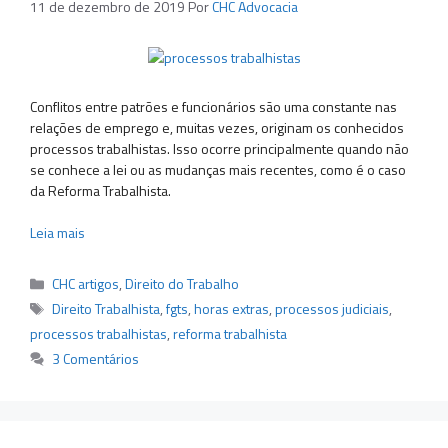
11 de dezembro de 2019
Por
CHC Advocacia
Conflitos entre patrões e funcionários são uma constante nas
relações de emprego e, muitas vezes, originam os conhecidos
processos trabalhistas. Isso ocorre principalmente quando não
se conhece a lei ou as mudanças mais recentes, como é o caso
da Reforma Trabalhista.
Leia mais
Categorias
CHC artigos
,
Direito do Trabalho
Tags
Direito Trabalhista
,
fgts
,
horas extras
,
processos judiciais
,
processos trabalhistas
,
reforma trabalhista
3 Comentários