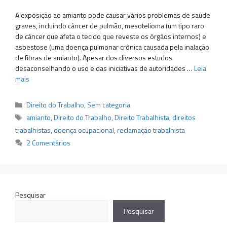
A exposição ao amianto pode causar vários problemas de saúde
graves, incluindo câncer de pulmão, mesotelioma (um tipo raro
de câncer que afeta o tecido que reveste os órgãos internos) e
asbestose (uma doença pulmonar crônica causada pela inalação
de fibras de amianto). Apesar dos diversos estudos
desaconselhando o uso e das iniciativas de autoridades …
Leia
mais
Categorias
Direito do Trabalho
,
Sem categoria
Tags
amianto
,
Direito do Trabalho
,
Direito Trabalhista
,
direitos
trabalhistas
,
doença ocupacional
,
reclamação trabalhista
2 Comentários
Pesquisar
Pesquisar