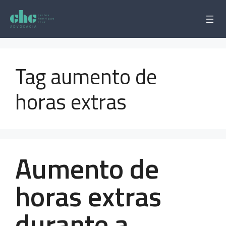
Pular
para
o
conteúdo
Tag aumento de
horas extras
Aumento de
horas extras
durante a