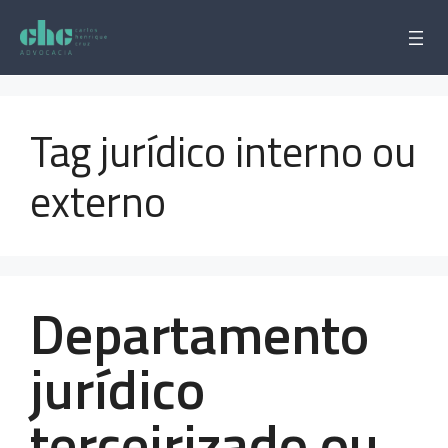
Pular
para
o
conteúdo
Tag jurídico interno ou
externo
Departamento
jurídico
terceirizado ou