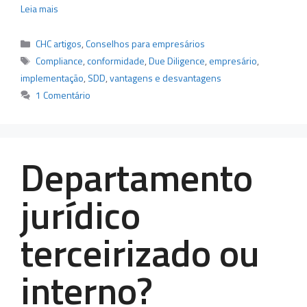
Leia mais
Categorias
CHC artigos
,
Conselhos para empresários
Tags
Compliance
,
conformidade
,
Due Diligence
,
empresário
,
implementação
,
SDD
,
vantagens e desvantagens
1 Comentário
Departamento
jurídico
terceirizado ou
interno?