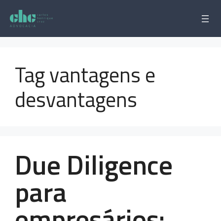
Pular
para
o
conteúdo
Tag vantagens e
desvantagens
Due Diligence
para
empresários: