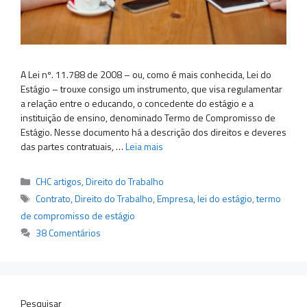
A Lei nº. 11.788 de 2008 – ou, como é mais conhecida, Lei do
Estágio – trouxe consigo um instrumento, que visa regulamentar
a relação entre o educando, o concedente do estágio e a
instituição de ensino, denominado Termo de Compromisso de
Estágio. Nesse documento há a descrição dos direitos e deveres
das partes contratuais, …
Leia mais
Categorias
CHC artigos
,
Direito do Trabalho
Tags
Contrato
,
Direito do Trabalho
,
Empresa
,
lei do estágio
,
termo
de compromisso de estágio
38 Comentários
Pesquisar