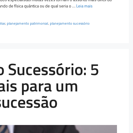
ndo de física quântica ou de qual seria o …
Leia mais
liar
,
planejamento patrimonial
,
planejamento sucessório
 Sucessório: 5
ais para um
sucessão