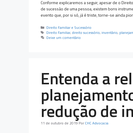
Conforme explicaremos a seguir, apesar de o Direi
de sucessão de uma pessoa, existem bons instrumen
evento que, por si só, já é triste, torne-se ainda pi
Categorias
Direito Familiar e Sucessório
Tags
Direito Familiar
,
direito sucessório
,
inventário
,
planeja
Deixe um comentário
Entenda a re
planejamento
redução de i
11 de outubro de 2019
Por
CHC Advocacia