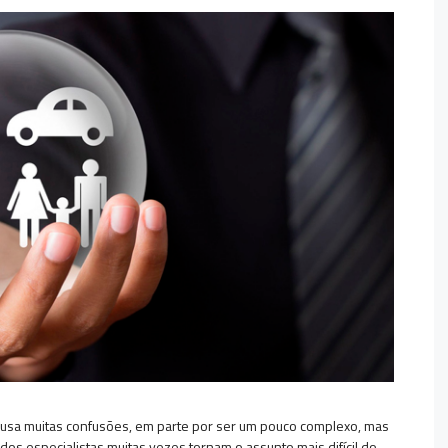
causa muitas confusões, em parte por ser um pouco complexo, mas
s especialistas muitas vezes tornam o assunto mais difícil do