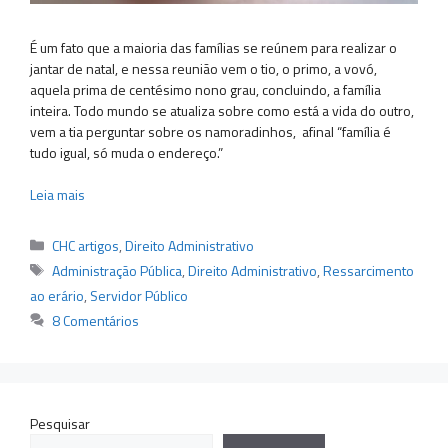
É um fato que a maioria das famílias se reúnem para realizar o
jantar de natal, e nessa reunião vem o tio, o primo, a vovó,
aquela prima de centésimo nono grau, concluindo, a família
inteira. Todo mundo se atualiza sobre como está a vida do outro,
vem a tia perguntar sobre os namoradinhos, afinal “família é
tudo igual, só muda o endereço.”
Leia mais
Categorias
CHC artigos
,
Direito Administrativo
Tags
Administração Pública
,
Direito Administrativo
,
Ressarcimento
ao erário
,
Servidor Público
8 Comentários
Pesquisar