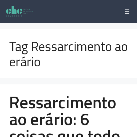
Pular
para
o
conteúdo
Tag Ressarcimento ao
erário
Ressarcimento
ao erário: 6
coisas que todo