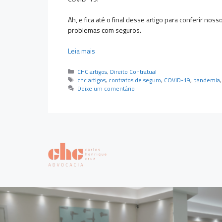
Ah, e fica até o final desse artigo para conferir no
problemas com seguros.
Leia mais
Categorias
CHC artigos
,
Direito Contratual
Tags
chc artigos
,
contratos de seguro
,
COVID-19
,
pandemia
Deixe um comentário