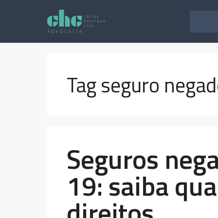
Pular
para
o
conteúdo
Tag seguro negad
Seguros nega
19: saiba qua
direitos