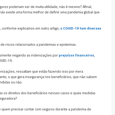
uros poderiam ser de muita utilidade, não é mesmo? Afinal,
ão existe uma forma melhor de definir uma pandemia global que
s, conforme explicamos em outro artigo,
o COVID-19 tem diversas
e, de riscos relacionados a pandemias e epidemias.
esmente negando as indenizações por
prejuízos financeiros
,
COVID-19.
enizações, ressaltam que estão fazendo isso por mera
tanto, o que gera insegurança nos beneficiários, que não sabem
endidas ou não.
o os direitos dos beneficiários nesses casos e quais medidas
seguradora?
 de quem precisar contar com seguros durante a pandemia de