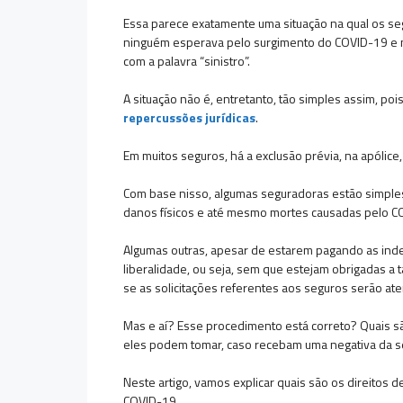
Essa parece exatamente uma situação na qual os seg
ninguém esperava pelo surgimento do COVID-19 e n
com a palavra “sinistro”.
A situação não é, entretanto, tão simples assim, poi
repercussões jurídicas
.
Em muitos seguros, há a exclusão prévia, na apólic
Com base nisso, algumas seguradoras estão simpl
danos físicos e até mesmo mortes causadas pelo 
Algumas outras, apesar de estarem pagando as ind
liberalidade, ou seja, sem que estejam obrigadas a 
se as solicitações referentes aos seguros serão at
Mas e aí? Esse procedimento está correto? Quais sã
eles podem tomar, caso recebam uma negativa da 
Neste artigo, vamos explicar quais são os direitos
COVID-19.