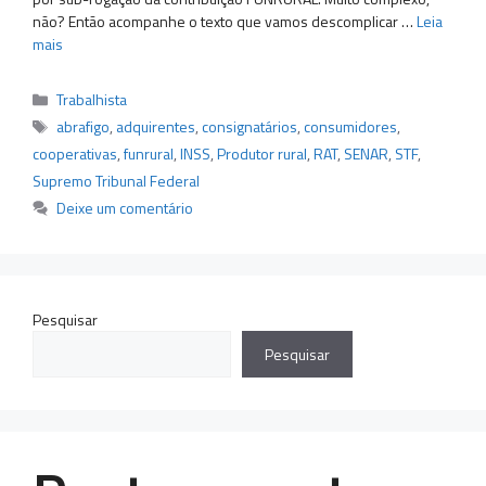
não? Então acompanhe o texto que vamos descomplicar …
Leia
mais
Categorias
Trabalhista
Tags
abrafigo
,
adquirentes
,
consignatários
,
consumidores
,
cooperativas
,
funrural
,
INSS
,
Produtor rural
,
RAT
,
SENAR
,
STF
,
Supremo Tribunal Federal
Deixe um comentário
Pesquisar
Pesquisar