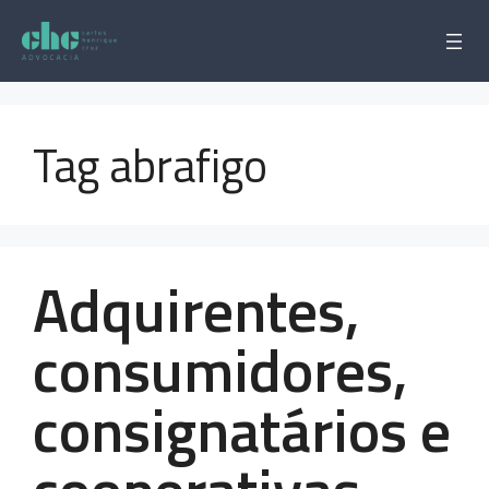
Pular
para
o
conteúdo
Tag abrafigo
Adquirentes,
consumidores,
consignatários e