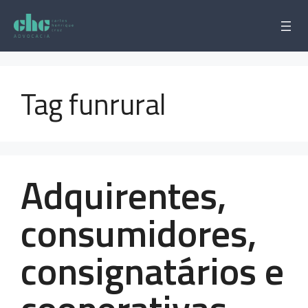
Pular
para
o
conteúdo
Tag funrural
Adquirentes,
consumidores,
consignatários e