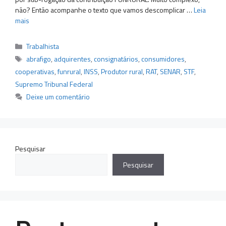
não? Então acompanhe o texto que vamos descomplicar …
Leia
mais
Categorias
Trabalhista
Tags
abrafigo
,
adquirentes
,
consignatários
,
consumidores
,
cooperativas
,
funrural
,
INSS
,
Produtor rural
,
RAT
,
SENAR
,
STF
,
Supremo Tribunal Federal
Deixe um comentário
Pesquisar
Pesquisar