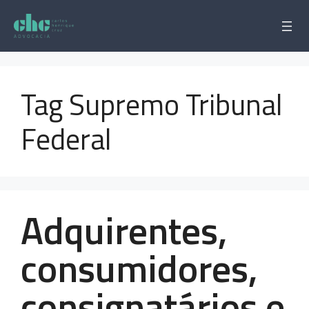
Pular
para
o
conteúdo
Tag Supremo Tribunal
Federal
Adquirentes,
consumidores,
consignatários e