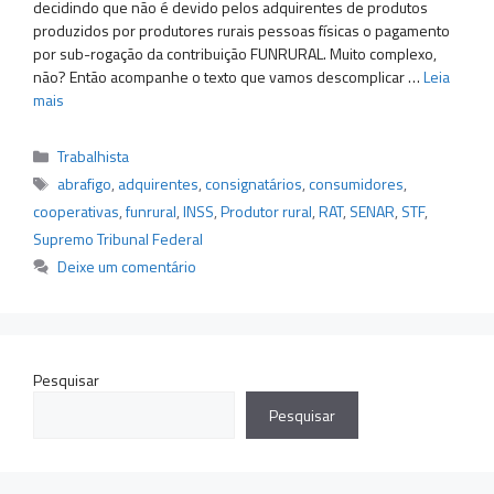
decidindo que não é devido pelos adquirentes de produtos
produzidos por produtores rurais pessoas físicas o pagamento
por sub-rogação da contribuição FUNRURAL. Muito complexo,
não? Então acompanhe o texto que vamos descomplicar …
Leia
mais
Categorias
Trabalhista
Tags
abrafigo
,
adquirentes
,
consignatários
,
consumidores
,
cooperativas
,
funrural
,
INSS
,
Produtor rural
,
RAT
,
SENAR
,
STF
,
Supremo Tribunal Federal
Deixe um comentário
Pesquisar
Pesquisar