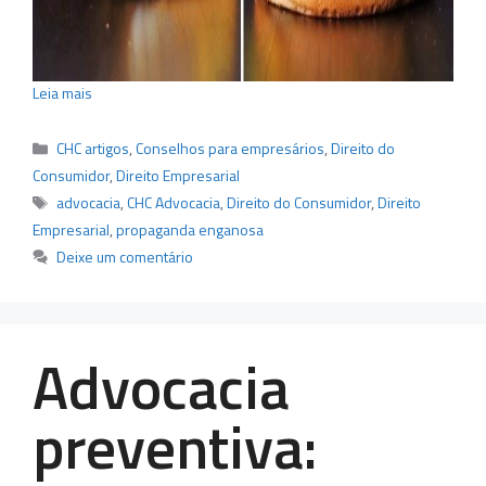
Leia mais
Categorias
CHC artigos
,
Conselhos para empresários
,
Direito do
Consumidor
,
Direito Empresarial
Tags
advocacia
,
CHC Advocacia
,
Direito do Consumidor
,
Direito
Empresarial
,
propaganda enganosa
Deixe um comentário
Advocacia
preventiva: