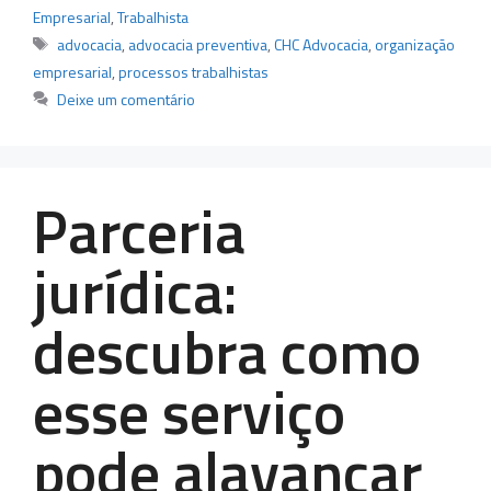
Empresarial
,
Trabalhista
Tags
advocacia
,
advocacia preventiva
,
CHC Advocacia
,
organização
empresarial
,
processos trabalhistas
Deixe um comentário
Parceria
jurídica:
descubra como
esse serviço
pode alavancar