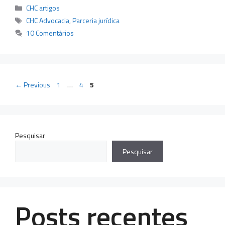
Categorias
CHC artigos
Tags
CHC Advocacia
,
Parceria jurídica
10 Comentários
Page
Page
Page
←
Previous
1
…
4
5
Pesquisar
Pesquisar
Posts recentes