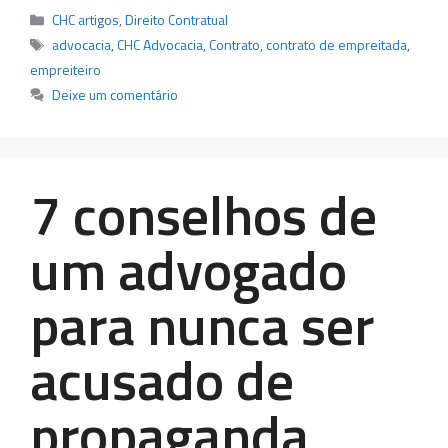
Categorias
CHC artigos
,
Direito Contratual
Tags
advocacia
,
CHC Advocacia
,
Contrato
,
contrato de empreitada
,
empreiteiro
Deixe um comentário
7 conselhos de
um advogado
para nunca ser
acusado de
propaganda