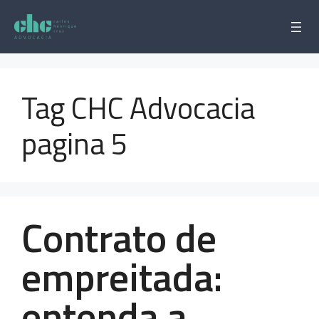
Pular
para
o
conteúdo
Tag CHC Advocacia
pagina 5
Contrato de
empreitada:
entenda a