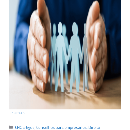
Leia mais
Categorias
CHC artigos
,
Conselhos para empresários
,
Direito