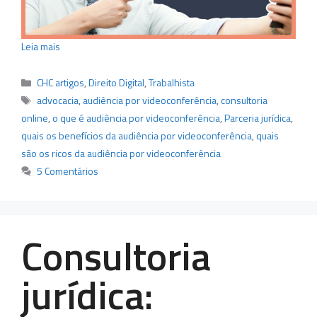
Leia mais
Categorias
CHC artigos
,
Direito Digital
,
Trabalhista
Tags
advocacia
,
audiência por videoconferência
,
consultoria
online
,
o que é audiência por videoconferência
,
Parceria jurídica
,
quais os benefícios da audiência por videoconferência
,
quais
são os ricos da audiência por videoconferência
5 Comentários
Consultoria
jurídica: