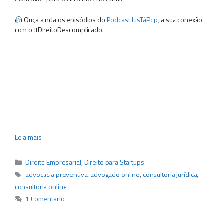
Ouça ainda os episódios do
Podcast JusTáPop
, a sua conexão
com o #DireitoDescomplicado.
Leia mais
Categorias
Direito Empresarial
,
Direito para Startups
Tags
advocacia preventiva
,
advogado online
,
consultoria jurídica
,
consultoria online
1 Comentário