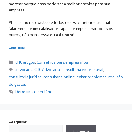
mostrar porque essa pode ser a melhor escolha para sua
empresa.
Ah, e como não bastasse todos esses benefícios, ao final
falaremos de um catalisador capaz de impulsionar todos os
outros, não perca essa
dica de ouro
!
Leia mais
Categorias
CHC artigos
,
Conselhos para empresários
Tags
advocacia
,
CHC Advocacia
,
consultoria empresarial
,
consultoria jurídica
,
consultoria online
,
evitar problemas
,
redução
de gastos
Deixe um comentário
Pesquisar
Pesquisar