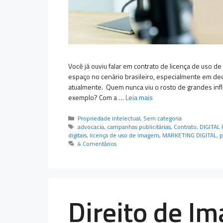
Você já ouviu falar em contrato de licença de uso 
espaço no cenário brasileiro, especialmente em de
atualmente. Quem nunca viu o rosto de grandes infl
exemplo? Com a …
Leia mais
Categorias
Propriedade intelectual
,
Sem categoria
Tags
advocacia
,
campanhas publicitárias
,
Contrato
,
DIGITAL
digitais
,
licença de uso de imagem
,
MARKETING DIGITAL
,
p
4 Comentários
Direito de I