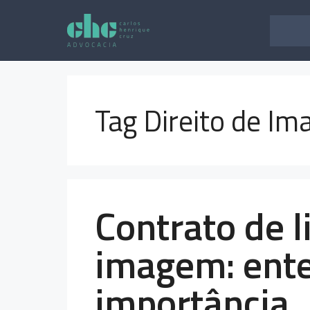
Pular
para
o
conteúdo
Tag Direito de I
Contrato de l
imagem: ente
importância