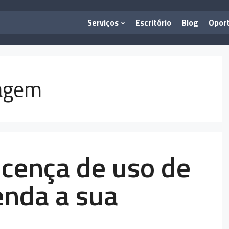
Serviços
Escritório
Blog
Opor
magem
icença de uso de
nda a sua