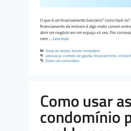
O que é um financiamento bancário? Como fazê-lo? 
financiamento de imóveis é algo muito comum entre 
abrir um negócio em um espaço só seu. Por conseq
nem …
Leia mais
Categorias
Áreas do direito
,
Direito Imobiliário
Tags
advocacia
,
contrato de gaveta
,
financiamento
,
imóvel 
Deixe um comentário
Como usar as
condomínio pa