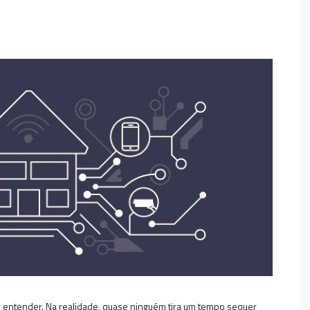
 entender. Na realidade, quase ninguém tira um tempo sequer