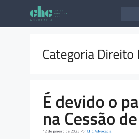
Pular
para
o
conteúdo
Categoria Direito 
É devido o p
na Cessão de
12 de janeiro de 2023
Por
CHC Advocacia