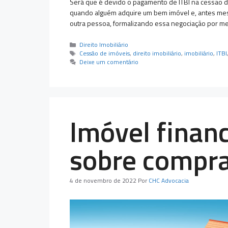
Será que é devido o pagamento de ITBI na cessão 
quando alguém adquire um bem imóvel e, antes mes
outra pessoa, formalizando essa negociação por m
Categorias
Direito Imobiliário
Tags
Cessão de imóveis
,
direito imobiliário
,
imobiliário
,
ITBI
Deixe um comentário
Imóvel financ
sobre compra
4 de novembro de 2022
Por
CHC Advocacia