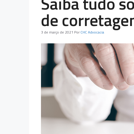
Saiba tudo so
de corretag
3 de março de 2021
Por
CHC Advocacia