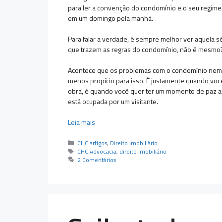
para ler a convenção do condomínio e o seu regimen
em um domingo pela manhã.
Para falar a verdade, é sempre melhor ver aquela sé
que trazem as regras do condomínio, não é mesmo
Acontece que os problemas com o condomínio nem
menos propício para isso. É justamente quando voc
obra, é quando você quer ter um momento de paz ao
está ocupada por um visitante.
Leia mais
Categorias
CHC artigos
,
Direito Imobiliário
Tags
CHC Advocacia
,
direito imobiliário
2 Comentários