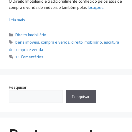
O Direito Imobiliário é tradicionalmente conhecido pelos atos de
compra e venda de imóveis e também pelas
locações
.
Leia mais
Categorias
Direito Imobiliário
Tags
bens imóveis
,
compra e venda
,
direito imobiliário
,
escritura
de compra e venda
11 Comentários
Pesquisar
Pesquisar