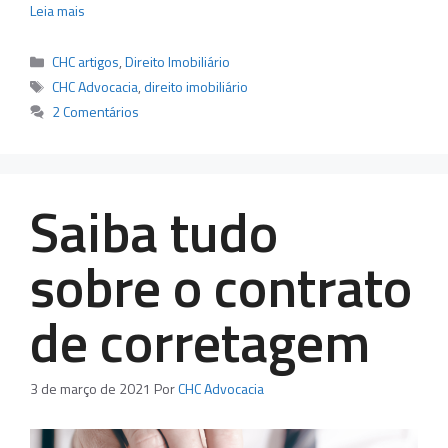
Leia mais
Categorias
CHC artigos
,
Direito Imobiliário
Tags
CHC Advocacia
,
direito imobiliário
2 Comentários
Saiba tudo
sobre o contrato
de corretagem
3 de março de 2021
Por
CHC Advocacia