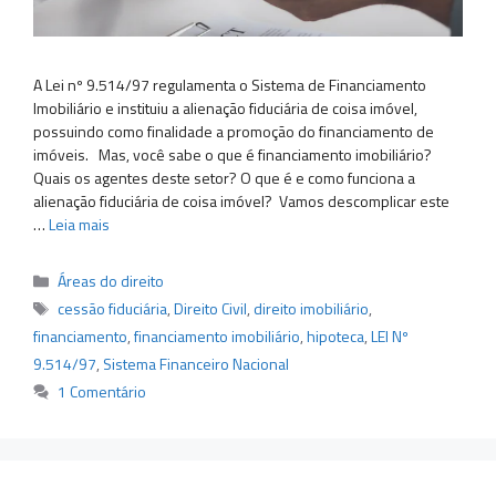
A Lei nº 9.514/97 regulamenta o Sistema de Financiamento
Imobiliário e instituiu a alienação fiduciária de coisa imóvel,
possuindo como finalidade a promoção do financiamento de
imóveis. Mas, você sabe o que é financiamento imobiliário?
Quais os agentes deste setor? O que é e como funciona a
alienação fiduciária de coisa imóvel? Vamos descomplicar este
…
Leia mais
Categorias
Áreas do direito
Tags
cessão fiduciária
,
Direito Civil
,
direito imobiliário
,
financiamento
,
financiamento imobiliário
,
hipoteca
,
LEI Nº
9.514/97
,
Sistema Financeiro Nacional
1 Comentário