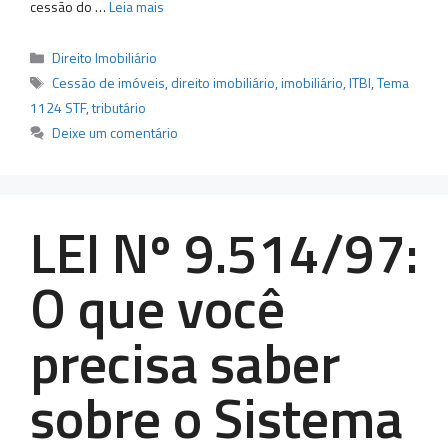
cessão do …
Leia mais
Categorias
Direito Imobiliário
Tags
Cessão de imóveis
,
direito imobiliário
,
imobiliário
,
ITBI
,
Tema
1124 STF
,
tributário
Deixe um comentário
LEI Nº 9.514/97:
O que você
precisa saber
sobre o Sistema