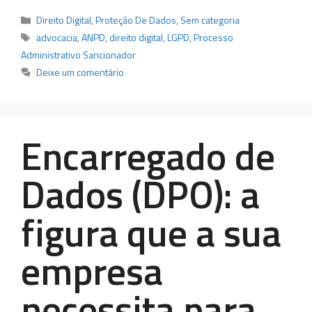
Categorias
Direito Digital
,
Proteção De Dados
,
Sem categoria
Tags
advocacia
,
ANPD
,
direito digital
,
LGPD
,
Processo
Administrativo Sancionador
Deixe um comentário
Encarregado de
Dados (DPO): a
figura que a sua
empresa
necessita para