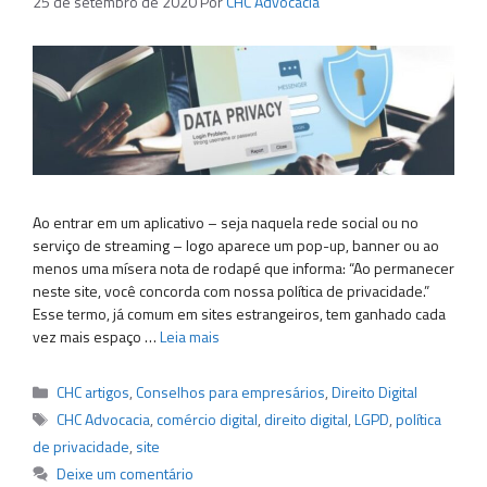
25 de setembro de 2020
Por
CHC Advocacia
Ao entrar em um aplicativo – seja naquela rede social ou no
serviço de streaming – logo aparece um pop-up, banner ou ao
menos uma mísera nota de rodapé que informa: “Ao permanecer
neste site, você concorda com nossa política de privacidade.”
Esse termo, já comum em sites estrangeiros, tem ganhado cada
vez mais espaço …
Leia mais
Categorias
CHC artigos
,
Conselhos para empresários
,
Direito Digital
Tags
CHC Advocacia
,
comércio digital
,
direito digital
,
LGPD
,
política
de privacidade
,
site
Deixe um comentário