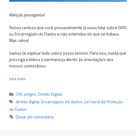
Atenção passageiros!
Temos certeza que você provavelmente já ouviu falar sobre DPO
ou Encarregado de Dados e não entendeu do que se tratava.
Mas calma!
Vamos te explicar tudo sobre esses termos. Para isso, basta que
prossiga a leitura e permaneça atento às orientações dos
nossos comissários.
Leia mais
Categorias
CHC artigos
,
Direito Digital
Tags
direito digital
,
Encarregado de dados
,
Lei Geral de Proteção
de Dados
Deixe um comentário