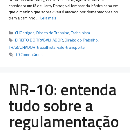
considera um fã de Harry Potter, vai lembrar da icônica cena em
que o menino que sobreviveu é atacado por dementadores no
trem a caminho …
Leia mais
Categorias
CHC artigos
,
Direito do Trabalho
,
Trabalhista
Tags
DIREITO DO TRABALHADOR
,
Direito do Trabalho
,
TRABALHADOR
,
trabalhista
,
vale-transporte
10 Comentários
NR-10: entenda
tudo sobre a
regulamentação