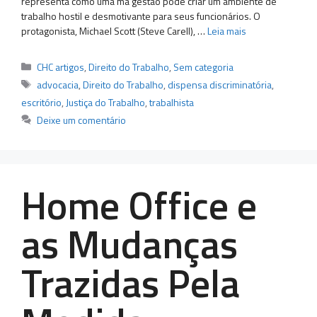
representa como uma má gestão pode criar um ambiente de
trabalho hostil e desmotivante para seus funcionários. O
protagonista, Michael Scott (Steve Carell), …
Leia mais
Categorias
CHC artigos
,
Direito do Trabalho
,
Sem categoria
Tags
advocacia
,
Direito do Trabalho
,
dispensa discriminatória
,
escritório
,
Justiça do Trabalho
,
trabalhista
Deixe um comentário
Home Office e
as Mudanças
Trazidas Pela