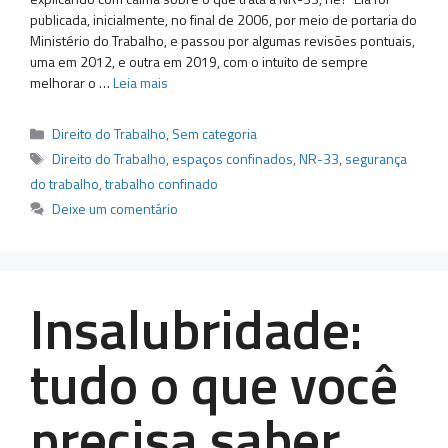
publicada, inicialmente, no final de 2006, por meio de portaria do
Ministério do Trabalho, e passou por algumas revisões pontuais,
uma em 2012, e outra em 2019, com o intuito de sempre
melhorar o …
Leia mais
Categorias
Direito do Trabalho
,
Sem categoria
Tags
Direito do Trabalho
,
espaços confinados
,
NR-33
,
segurança
do trabalho
,
trabalho confinado
Deixe um comentário
Insalubridade:
tudo o que você
precisa saber