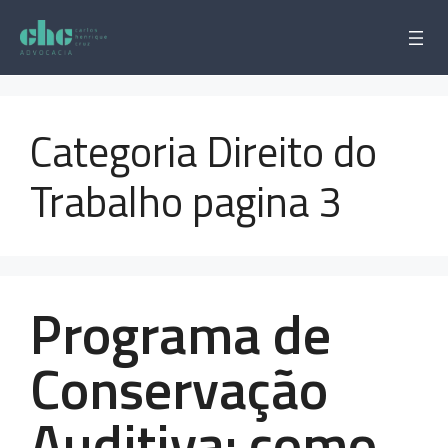
Pular
para
o
conteúdo
Categoria Direito do
Trabalho pagina 3
Programa de
Conservação
Auditiva: como