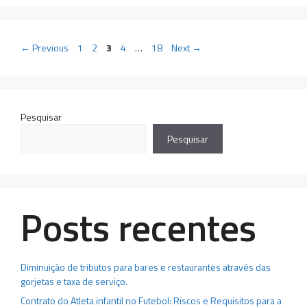
Page
Page
Page
Page
Page
←
Previous
1
2
3
4
…
18
Next
→
Pesquisar
Pesquisar
Posts recentes
Diminuição de tributos para bares e restaurantes através das
gorjetas e taxa de serviço.
Contrato do Atleta infantil no Futebol: Riscos e Requisitos para a